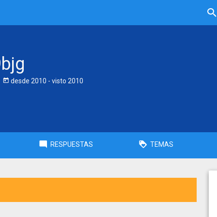
bjg
desde
2010
- visto
2010
RESPUESTAS
TEMAS