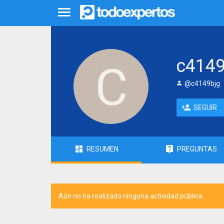
c4149
@c4149bjg
SEGUIR
RESUMEN
PREGUNTAS
Aún no ha realizado ninguna actividad pública.