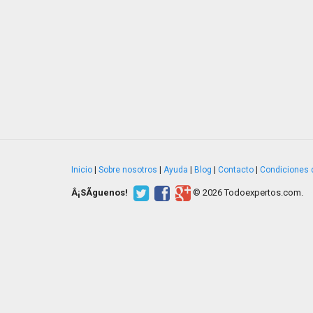
Inicio
|
Sobre nosotros
|
Ayuda
|
Blog
|
Contacto
|
Condiciones 
Â¡SÃ­guenos!
© 2026 Todoexpertos.com.
v