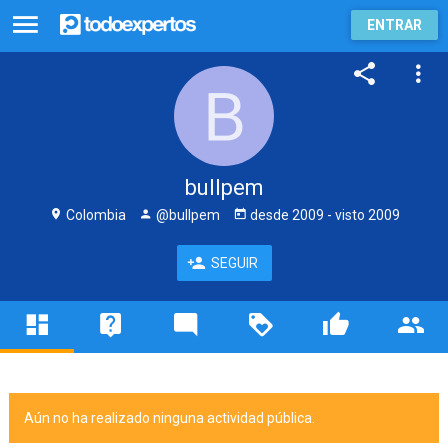
ENTRAR
bullpem
Colombia
@bullpem
desde
2009
- visto
2009
SEGUIR
Aún no ha realizado ninguna actividad pública.