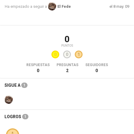
el 8 may. 09
Ha empezado a seguir a
El Fede
0
PUNTOS
0
0
1
RESPUESTAS
PREGUNTAS
SEGUIDORES
0
2
0
SIGUE A
1
LOGROS
1