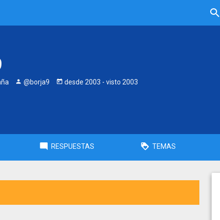
9
aña
@borja9
desde
2003
- visto
2003
RESPUESTAS
TEMAS