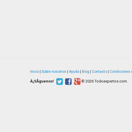
Inicio
|
Sobre nosotros
|
Ayuda
|
Blog
|
Contacto
|
Condiciones 
Â¡SÃ­guenos!
© 2026 Todoexpertos.com.
v