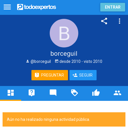
ENTRAR
borceguil
@borceguil
desde
2010
- visto
2010
PREGUNTAR
SEGUIR
Aún no ha realizado ninguna actividad pública.