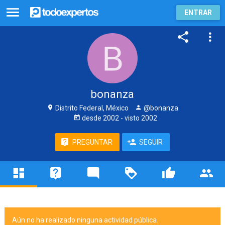
ENTRAR
bonanza
Distrito Federal, México
@bonanza
desde
2002
- visto
2002
PREGUNTAR
SEGUIR
Aún no ha realizado ninguna actividad pública.