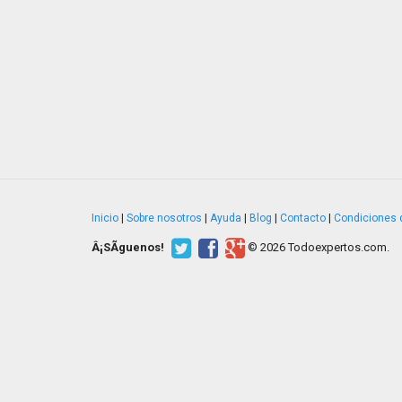
Inicio
|
Sobre nosotros
|
Ayuda
|
Blog
|
Contacto
|
Condiciones 
Â¡SÃ­guenos!
© 2026 Todoexpertos.com.
v