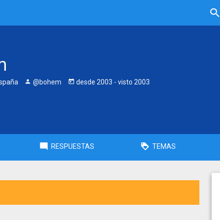
m
España
@bohem
desde
2003
- visto
2003
RESPUESTAS
TEMAS