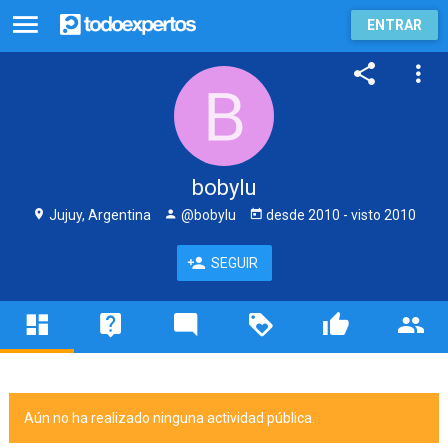
ENTRAR
bobylu
Jujuy, Argentina
@bobylu
desde
2010
- visto
2010
SEGUIR
Aún no ha realizado ninguna actividad pública.