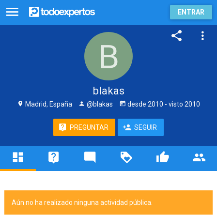
ENTRAR
blakas
Madrid, España
@blakas
desde
2010
- visto
2010
PREGUNTAR
SEGUIR
Aún no ha realizado ninguna actividad pública.