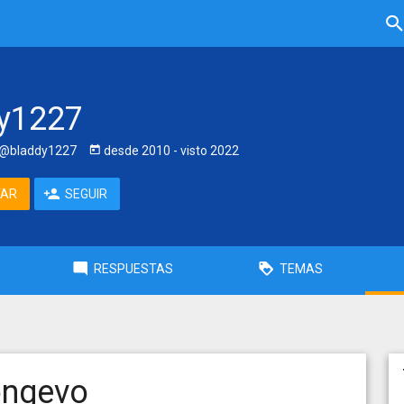
y1227
@bladdy1227
desde
2010
- visto
2022
TAR
SEGUIR
RESPUESTAS
TEMAS
ongevo