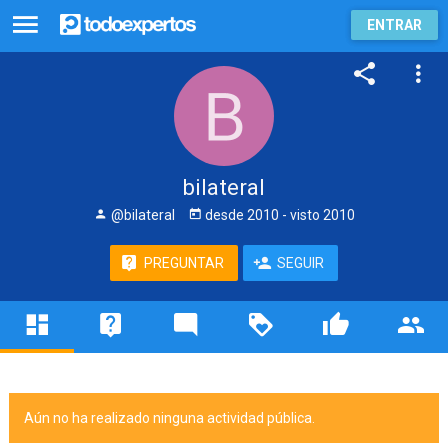
ENTRAR
bilateral
@bilateral
desde
2010
- visto
2010
PREGUNTAR
SEGUIR
Aún no ha realizado ninguna actividad pública.