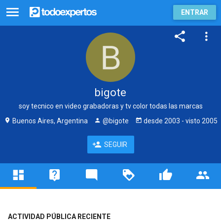
ENTRAR
bigote
soy tecnico en video grabadoras y tv color todas las marcas
Buenos Aires, Argentina
@bigote
desde
2003
- visto
2005
SEGUIR
ACTIVIDAD PÚBLICA RECIENTE