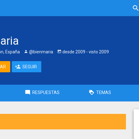
aria
eón, España
@bienmaria
desde
2009
- visto
2009
TAR
SEGUIR
RESPUESTAS
TEMAS