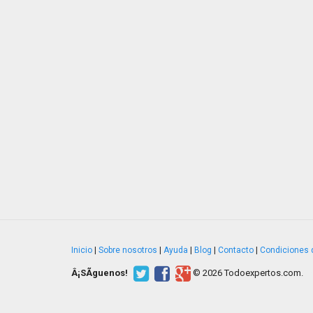
Inicio
|
Sobre nosotros
|
Ayuda
|
Blog
|
Contacto
|
Condiciones 
Â¡SÃ­guenos!
© 2026 Todoexpertos.com.
v