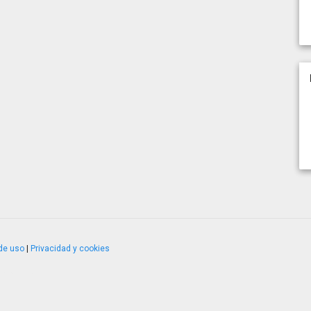
de uso
|
Privacidad y cookies
4.2.51120.1