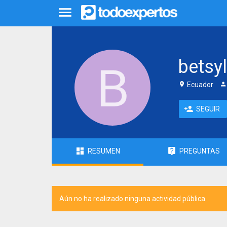
betsyl
Ecuador
SEGUIR
RESUMEN
PREGUNTAS
Aún no ha realizado ninguna actividad pública.