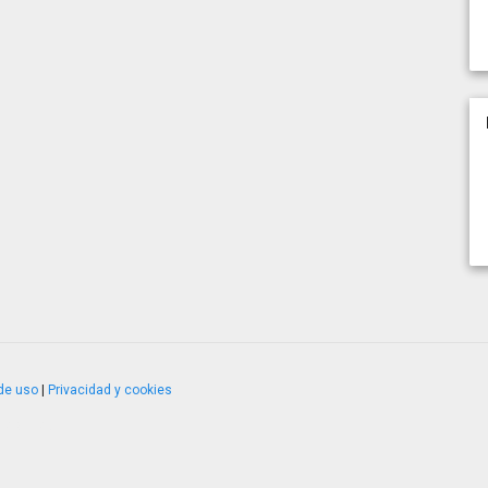
de uso
|
Privacidad y cookies
4.2.51120.1