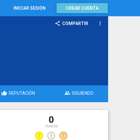
INICIAR SESIÓN
CREAR CUENTA
COMPARTIR
REPUTACIÓN
SIGUIENDO
0
PUNTOS
1
1
1