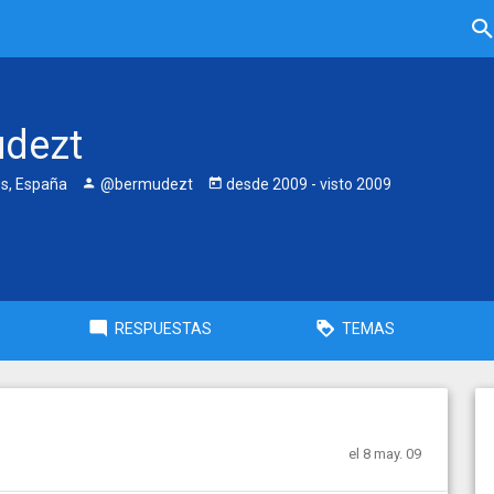
dezt
es, España
@bermudezt
desde
2009
- visto
2009
RESPUESTAS
TEMAS
el 8 may. 09