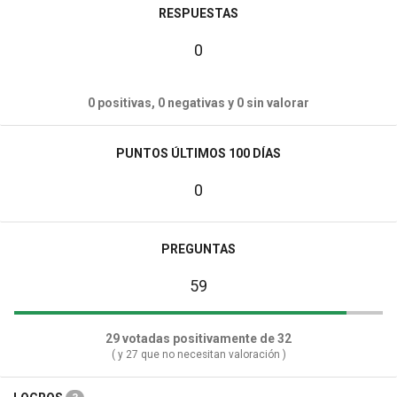
RESPUESTAS
0
0 positivas, 0 negativas y 0 sin valorar
PUNTOS ÚLTIMOS 100 DÍAS
0
PREGUNTAS
59
29 votadas positivamente de 32
( y 27 que no necesitan valoración )