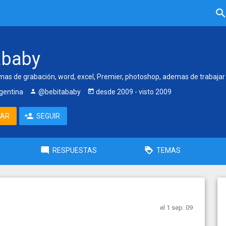
ababy
as de grabación, word, excel, Premier, photoshop, ademas de trabajar
gentina
@bebitababy
desde
2009
- visto
2009
TAR
SEGUIR
RESPUESTAS
TEMAS
el 1 sep. 09