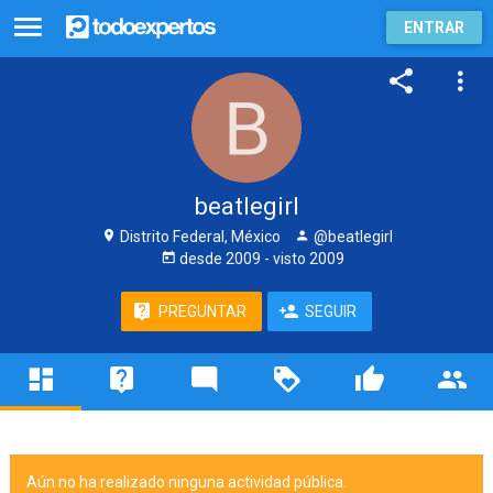
ENTRAR
beatlegirl
Distrito Federal, México
@beatlegirl
desde
2009
- visto
2009
PREGUNTAR
SEGUIR
Aún no ha realizado ninguna actividad pública.