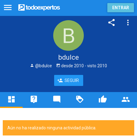
ENTRAR
bdulce
@bdulce
desde
2010
- visto
2010
SEGUIR
Aún no ha realizado ninguna actividad pública.