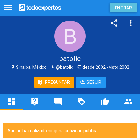
ENTRAR
batolic
Sinaloa, México
@batolic
desde
2002
- visto
2002
PREGUNTAR
SEGUIR
Aún no ha realizado ninguna actividad pública.