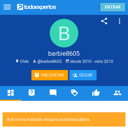
ENTRAR
barbie8605
Chile
@barbie8605
desde
2010
- visto
2010
PREGUNTAR
SEGUIR
Aún no ha realizado ninguna actividad pública.