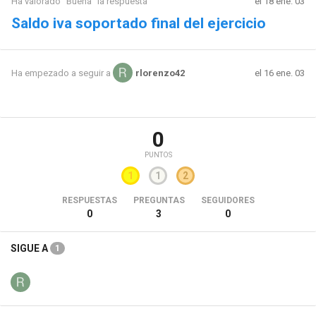
Ha valorado "Buena" la respuesta
el 18 ene. 03
Saldo iva soportado final del ejercicio
el 16 ene. 03
Ha empezado a seguir a
rlorenzo42
0
PUNTOS
1
1
2
RESPUESTAS
PREGUNTAS
SEGUIDORES
0
3
0
SIGUE A
1