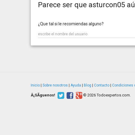
Parece ser que asturcon05 aú
¿Que tal si le recomiendas alguno?
Inicio
|
Sobre nosotros
|
Ayuda
|
Blog
|
Contacto
|
Condiciones 
Â¡SÃ­guenos!
© 2026 Todoexpertos.com.
v