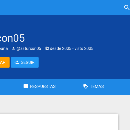
con05
paña
@asturcon05
desde
2005
- visto
2005
TAR
SEGUIR
RESPUESTAS
TEMAS