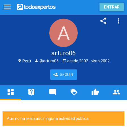
ENTRAR
arturo06
Perú
@arturo06
desde
2002
- visto
2002
SEGUIR
Aún no ha realizado ninguna actividad pública.