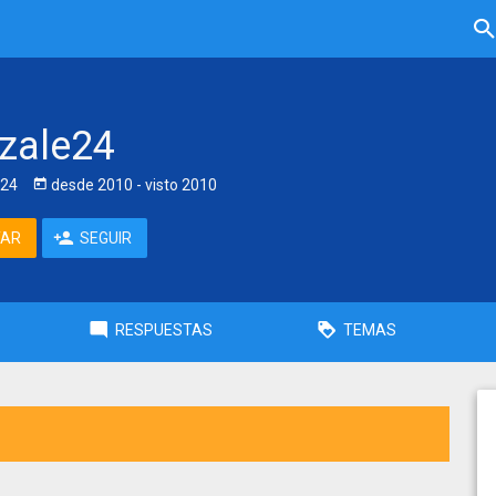
tzale24
e24
desde
2010
- visto
2010
TAR
SEGUIR
RESPUESTAS
TEMAS