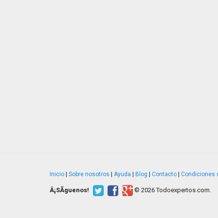
Inicio
|
Sobre nosotros
|
Ayuda
|
Blog
|
Contacto
|
Condiciones 
Â¡SÃ­guenos!
© 2026 Todoexpertos.com.
v