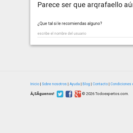
Parece ser que arqrafaello aú
¿Que tal si le recomiendas alguno?
Inicio
|
Sobre nosotros
|
Ayuda
|
Blog
|
Contacto
|
Condiciones 
Â¡SÃ­guenos!
© 2026 Todoexpertos.com.
v