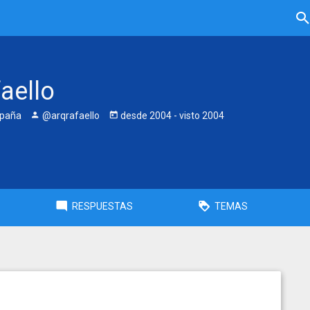
aello
spaña
@arqrafaello
desde
2004
- visto
2004
RESPUESTAS
TEMAS