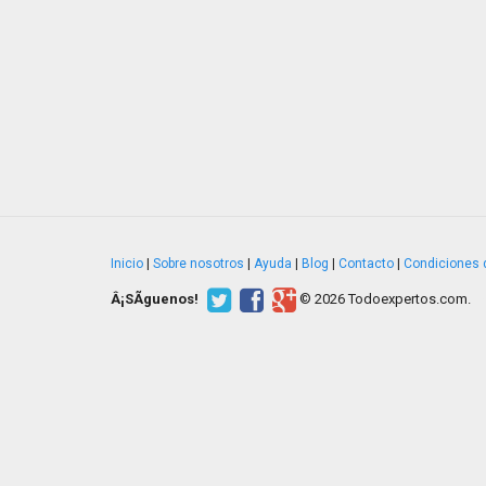
Inicio
|
Sobre nosotros
|
Ayuda
|
Blog
|
Contacto
|
Condiciones 
Â¡SÃ­guenos!
© 2026 Todoexpertos.com.
v