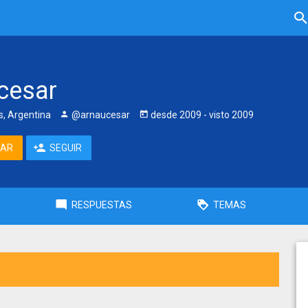
cesar
, Argentina
@arnaucesar
desde
2009
- visto
2009
TAR
SEGUIR
RESPUESTAS
TEMAS