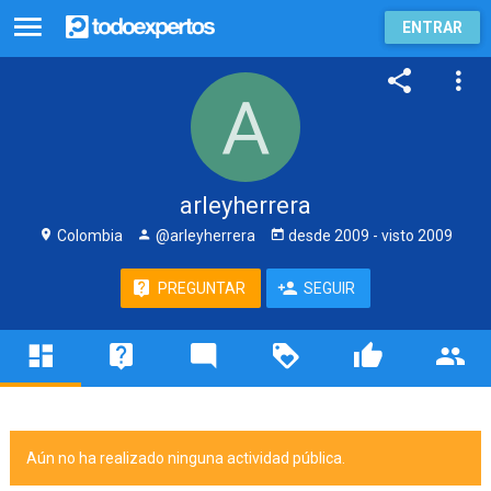
ENTRAR
arleyherrera
Colombia
@arleyherrera
desde
2009
- visto
2009
PREGUNTAR
SEGUIR
Aún no ha realizado ninguna actividad pública.