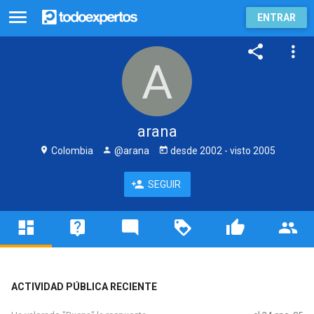
ENTRAR
arana
Colombia
@arana
desde
2002
- visto
2005
SEGUIR
ACTIVIDAD PÚBLICA RECIENTE