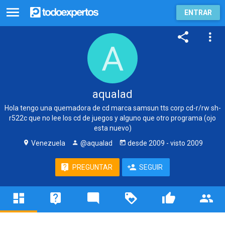
ENTRAR
aqualad
Hola tengo una quemadora de cd marca samsun tts corp cd-r/rw sh-
r522c que no lee los cd de juegos y alguno que otro programa (ojo
esta nuevo)
Venezuela
@aqualad
desde
2009
- visto
2009
PREGUNTAR
SEGUIR