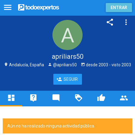
ENTRAR
apriliars50
Andalucía, España
@apriliars50
desde
2003
- visto
2003
SEGUIR
Aún no ha realizado ninguna actividad pública.