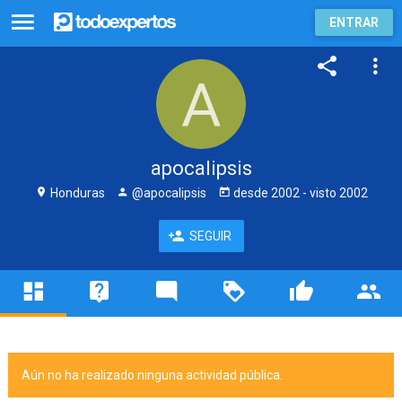
ENTRAR
apocalipsis
Honduras
@apocalipsis
desde
2002
- visto
2002
SEGUIR
Aún no ha realizado ninguna actividad pública.