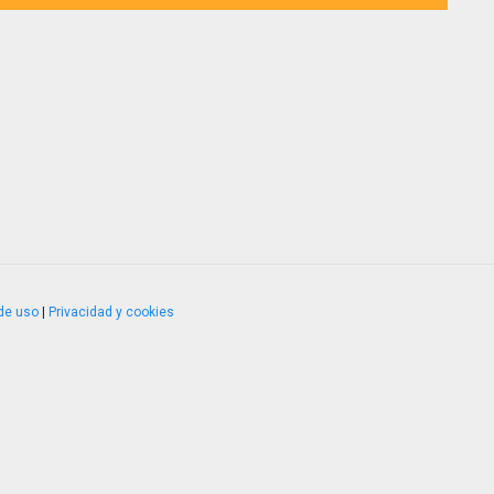
de uso
|
Privacidad y cookies
4.2.51120.1