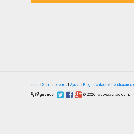
Inicio
|
Sobre nosotros
|
Ayuda
|
Blog
|
Contacto
|
Condiciones 
Â¡SÃ­guenos!
© 2026 Todoexpertos.com.
v