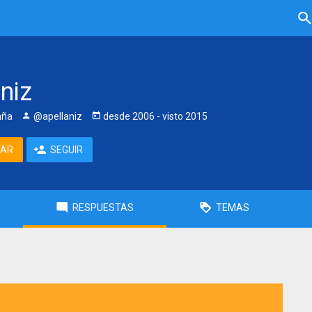
niz
aña
@apellaniz
desde
2006
- visto
2015
TAR
SEGUIR
RESPUESTAS
TEMAS