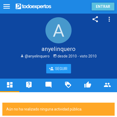
ENTRAR
anyelinquero
@anyelinquero
desde
2010
- visto
2010
SEGUIR
Aún no ha realizado ninguna actividad pública.