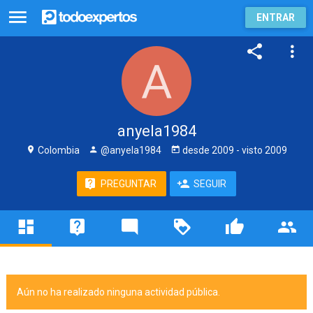
ENTRAR
anyela1984
Colombia
@anyela1984
desde
2009
- visto
2009
PREGUNTAR
SEGUIR
Aún no ha realizado ninguna actividad pública.