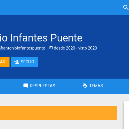
io Infantes Puente
@antonioinfantespuente
desde
2020
- visto
2020
TAR
SEGUIR
RESPUESTAS
TEMAS