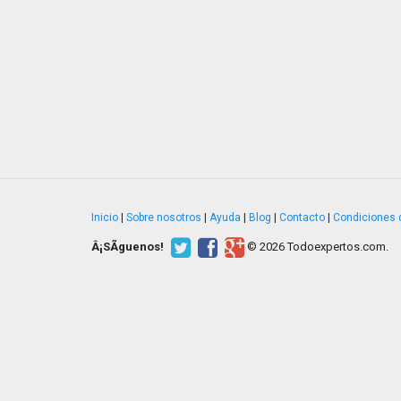
Inicio
|
Sobre nosotros
|
Ayuda
|
Blog
|
Contacto
|
Condiciones 
Â¡SÃ­guenos!
© 2026 Todoexpertos.com.
v