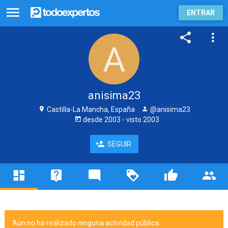
ENTRAR
anisima23
Castilla-La Mancha, España
@anisima23
desde
2003
- visto
2003
SEGUIR
Aún no ha realizado ninguna actividad pública.