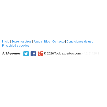
Inicio
|
Sobre nosotros
|
Ayuda
|
Blog
|
Contacto
|
Condiciones de uso
|
Privacidad y cookies
Â¡SÃ­guenos!
© 2026 Todoexpertos.com.
v4.2.51120.1