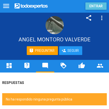
ENTRAR
ANGEL MONTORO VALVERDE
PREGUNTAR
SEGUIR
RESPUESTAS
No ha respondido ninguna pregunta pública