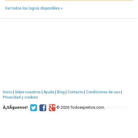
Ver todos los logros disponibles »
Inicio
|
Sobre nosotros
|
Ayuda
|
Blog
|
Contacto
|
Condiciones de uso
|
Privacidad y cookies
Â¡SÃ­guenos!
© 2026 Todoexpertos.com.
v4.2.51120.1