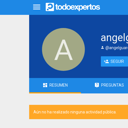
angel
@angelguar
SEGUIR
RESUMEN
PREGUNTAS
Aún no ha realizado ninguna actividad pública.