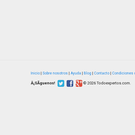
Inicio
|
Sobre nosotros
|
Ayuda
|
Blog
|
Contacto
|
Condiciones 
Â¡SÃ­guenos!
© 2026 Todoexpertos.com.
v