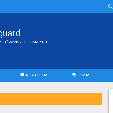
guard
d
desde
2010
- visto
2010
RESPUESTAS
TEMAS