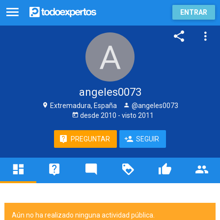
ENTRAR
angeles0073
Extremadura, España
@angeles0073
desde
2010
- visto
2011
PREGUNTAR
SEGUIR
Aún no ha realizado ninguna actividad pública.