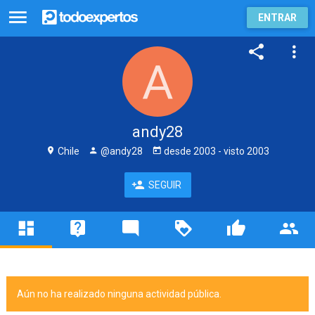
ENTRAR
andy28
Chile
@andy28
desde
2003
- visto
2003
SEGUIR
Aún no ha realizado ninguna actividad pública.