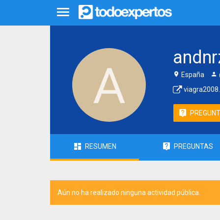
andnr
España
viagra2008.
PREGUN
RESUMEN
PREGUNTAS
Aún no ha realizado ninguna actividad pública.