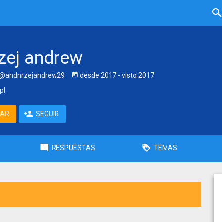
zej andrew
@andnrzejandrew29
desde
2017
- visto
2017
pl
TAR
SEGUIR
RESPUESTAS
TEMAS