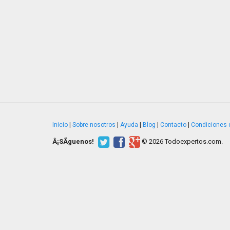
Inicio
|
Sobre nosotros
|
Ayuda
|
Blog
|
Contacto
|
Condiciones 
Â¡SÃ­guenos!
© 2026 Todoexpertos.com.
v