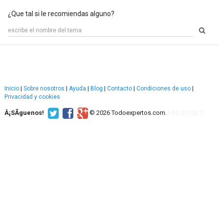
¿Que tal si le recomiendas alguno?
Inicio
|
Sobre nosotros
|
Ayuda
|
Blog
|
Contacto
|
Condiciones de uso
|
Privacidad y cookies
Â¡SÃ­guenos!
© 2026 Todoexpertos.com.
v4.2.51120.1