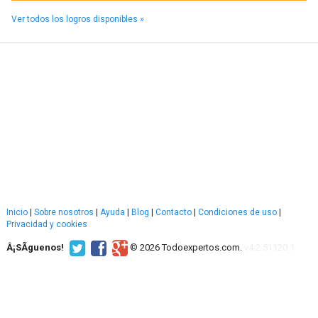
Ver todos los logros disponibles »
Inicio
|
Sobre nosotros
|
Ayuda
|
Blog
|
Contacto
|
Condiciones de uso
|
Privacidad y cookies
Â¡SÃ­guenos!
© 2026 Todoexpertos.com.
v4.2.51120.1