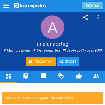
ENTRAR
analunaorteg
Madrid, España
@analunaorteg
desde
2009
- visto
2009
PREGUNTAR
SEGUIR
Aún no ha realizado ninguna actividad pública.