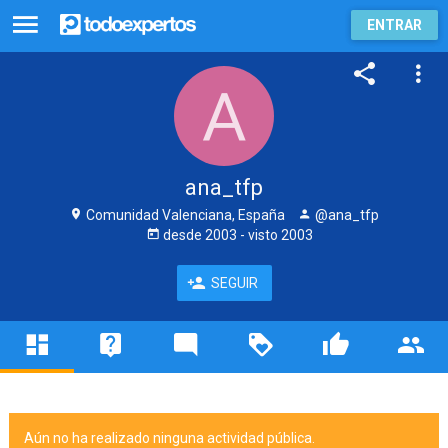
ENTRAR
ana_tfp
Comunidad Valenciana, España
@ana_tfp
desde
2003
- visto
2003
SEGUIR
Aún no ha realizado ninguna actividad pública.