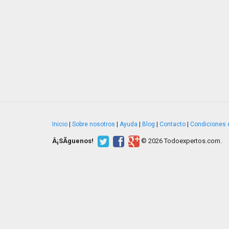
Inicio
|
Sobre nosotros
|
Ayuda
|
Blog
|
Contacto
|
Condiciones 
Â¡SÃ­guenos!
© 2026 Todoexpertos.com.
v