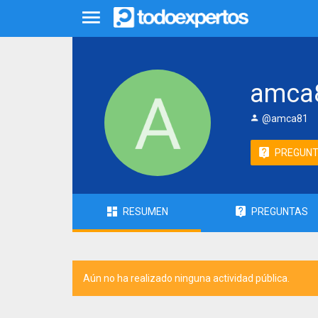
amca
@amca81
PREGUN
RESUMEN
PREGUNTAS
Aún no ha realizado ninguna actividad pública.