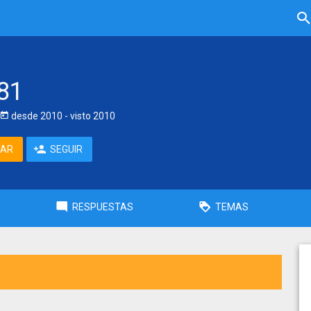
81
desde
2010
- visto
2010
TAR
SEGUIR
RESPUESTAS
TEMAS