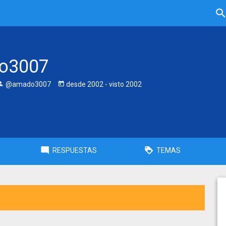
o3007
@amado3007
desde
2002
- visto
2002
RESPUESTAS
TEMAS