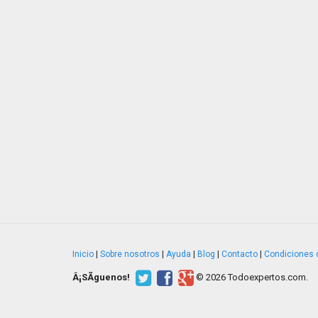
Inicio
|
Sobre nosotros
|
Ayuda
|
Blog
|
Contacto
|
Condiciones 
Â¡SÃ­guenos!
© 2026 Todoexpertos.com.
v